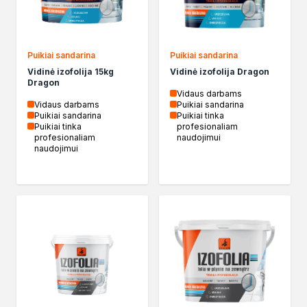
Chemia gospodarcza
Odkamieniacze
Preparaty udrażniające
Puikiai sandarina
Puikiai sandarina
Środki czyszczące
Vidinė izofolija 15kg
Vidinė izofolija Dragon
Chemia motoryzacyjna
Dragon
Żywice
Vidaus darbams
Vidaus darbams
Puikiai sandarina
Zmywacze
Puikiai sandarina
Puikiai tinka
Produkty do reperacji nadwozi
Puikiai tinka
profesionaliam
profesionaliam
naudojimui
Szpachlówki
naudojimui
Artykuły sezonowe
Akcja zima
Paliwa specjalistyczne
Produkty według zadania
Klejenie i uszczelnianie
Kleje montażowe
Kleje naprawcze
Kleje specjalistyczne
Kleje do drewna
Kleje do podłóg