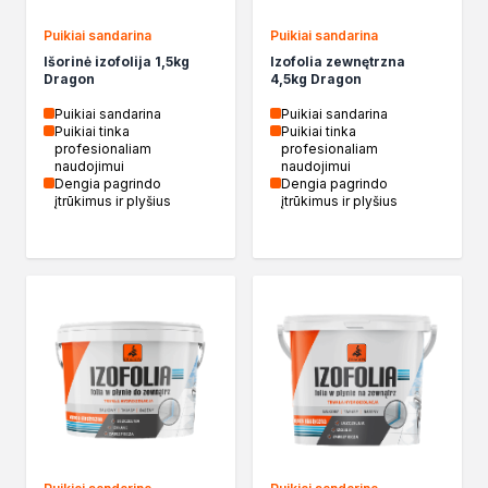
Kleje w sprayu
Puikiai sandarina
Puikiai sandarina
Akryle
Išorinė izofolija 1,5kg
Izofolia zewnętrzna
Silikony
Dragon
4,5kg Dragon
Piany
Puikiai sandarina
Puikiai sandarina
Pozostałe
Puikiai tinka
Puikiai tinka
profesionaliam
profesionaliam
Czyszczenie i rozcieńczanie
naudojimui
naudojimui
Rozcieńczalniki ogólnego stosowania
Dengia pagrindo
Dengia pagrindo
įtrūkimus ir plyšius
įtrūkimus ir plyšius
Rozcieńczalniki specjalistyczne
Rozcieńczalniki BIO
Chemia gospodarcza
Środki bioochronne
Środki czyszczące
Ochrona i dekoracja
Bejce
Lakierobejce
Farby w aerozolu
Impregnaty dekoracyjny do drewna
Lakiery