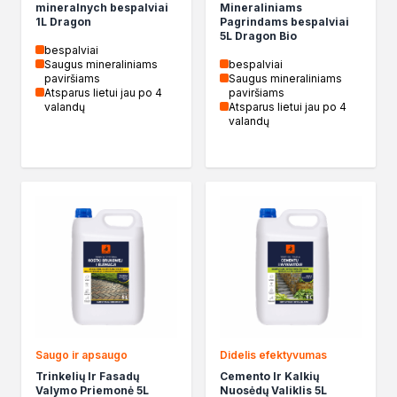
mineralnych bespalviai
Mineraliniams
Biopaliwa do biokominków
1L Dragon
Pagrindams bespalviai
Akcja Zima
5L Dragon Bio
bespalviai
Poznaj Dragona
Saugus mineraliniams
bespalviai
O firmie Dragon Poland
paviršiams
Saugus mineraliniams
Atsparus lietui jau po 4
paviršiams
Akademia Dragona
valandų
Atsparus lietui jau po 4
Aktualności
valandų
Społeczna odpowiedzialność
Praca
Praktyki zawodowe
Znajdź rozwiązanie
Ekspert radzi
Mistrz w 5 krokach
Naujienos
Susisiekite
Saugo ir apsaugo
Didelis efektyvumas
Trinkelių Ir Fasadų
Cemento Ir Kalkių
Valymo Priemonė 5L
Nuosėdų Valiklis 5L