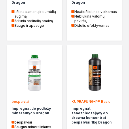
Dragon
Dragon
Lėtina samanų ir dumblių
Neatidėliotinas veiksmas
augimą
Neblukina valomų
Atkuria natūralią spalvą
paviršių
Saugo ir apsaugo
Didelis efektyvumas
bespalviai
KUPRAFUNG-P® Basic
Impregnat do podłoży
Impregnat
mineralnych Dragon
zabezpieczający do
drewna koncentrat
bespalviai
bespalviai 1kg Dragon
Saugus mineraliniams