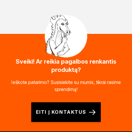
Sveiki! Ar reikia pagalbos renkantis
produktą?
Ieškote patarimo? Susisiekite su mumis, tikrai rasime
sprendimą!
EITI Į KONTAKTUS