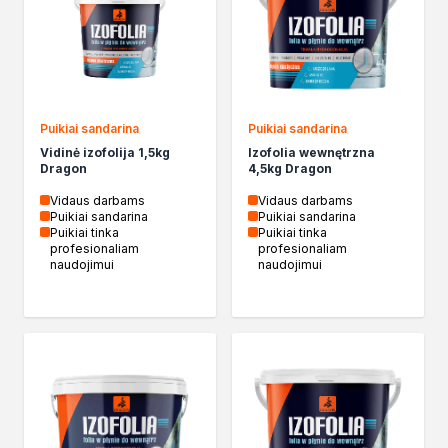
Izolacje i impregnaty budowlane
Folie w płynie
Impregnaty specjalistyczne
Impregnaty do drewna konstrukcyjnego
Przygotowanie do malowania
Grunty
Puikiai sandarina
Puikiai sandarina
Środki bioochronne
Vidinė izofolija 1,5kg
Izofolia wewnętrzna
Dragon
4,5kg Dragon
Masy szpachlowe budowlane
Środki czyszczące
Vidaus darbams
Vidaus darbams
Puikiai sandarina
Puikiai sandarina
Malowanie, ochrona i dekoracja
Puikiai tinka
Puikiai tinka
Bejce
profesionaliam
profesionaliam
naudojimui
naudojimui
Lakierobejce
Farby w aerozolu
Impregnaty dekoracyjne
Lakiery
Masy szpachlowe do drewna
Lakiery dekoracyjne
Żywica epoksydowa
Farby żaroodporne