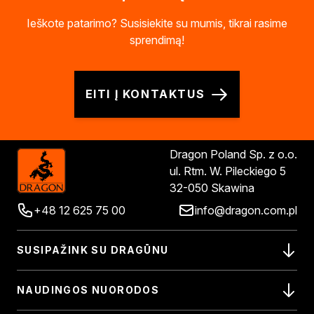
Biopaliwa do biokominków
Ieškote patarimo? Susisiekite su mumis, tikrai rasime
Akcja Zima
sprendimą!
Poznaj Dragona
O firmie Dragon Poland
Akademia Dragona
Aktualności
EITI Į KONTAKTUS
Społeczna odpowiedzialność
Praca
Praktyki zawodowe
Dragon Poland Sp. z o.o.
Znajdź rozwiązanie
ul. Rtm. W. Pileckiego 5
Ekspert radzi
32-050 Skawina
Mistrz w 5 krokach
+48 12 625 75 00
info@dragon.com.pl
Naujienos
Susisiekite
SUSIPAŽINK SU DRAGŪNU
NAUDINGOS NUORODOS