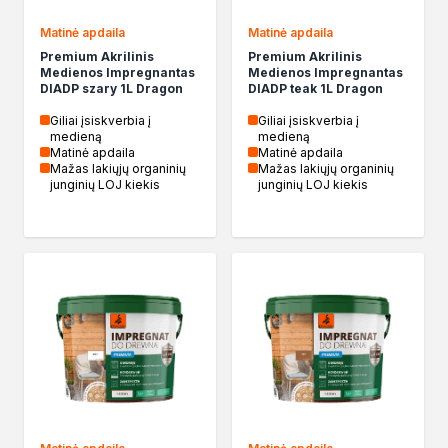
Biopaliwa do biokominków
Matinė apdaila
Matinė apdaila
Akcja Zima
Premium Akrilinis
Premium Akrilinis
Poznaj Dragona
Medienos Impregnantas
Medienos Impregnantas
O firmie Dragon Poland
DIADP szary 1L Dragon
DIADP teak 1L Dragon
Akademia Dragona
Giliai įsiskverbia į
Giliai įsiskverbia į
Aktualności
medieną
medieną
Matinė apdaila
Matinė apdaila
Społeczna odpowiedzialność
Mažas lakiųjų organinių
Mažas lakiųjų organinių
Praca
junginių LOJ kiekis
junginių LOJ kiekis
Praktyki zawodowe
Znajdź rozwiązanie
Ekspert radzi
Mistrz w 5 krokach
Naujienos
Susisiekite