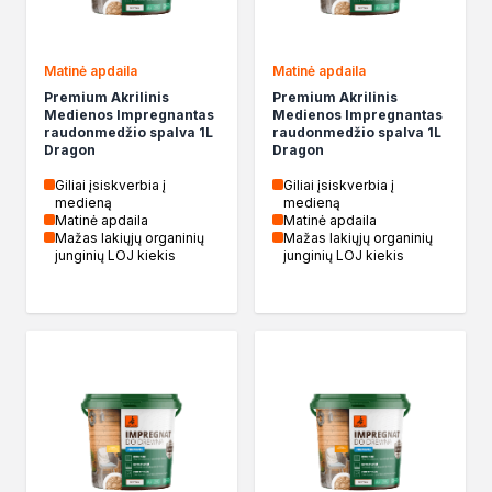
Kleje w sprayu
Akryle
Matinė apdaila
Matinė apdaila
Silikony
Premium Akrilinis
Premium Akrilinis
Piany
Medienos Impregnantas
Medienos Impregnantas
Pozostałe
raudonmedžio spalva 1L
raudonmedžio spalva 1L
Dragon
Dragon
Czyszczenie i rozcieńczanie
Rozcieńczalniki ogólnego stosowania
Giliai įsiskverbia į
Giliai įsiskverbia į
medieną
medieną
Rozcieńczalniki specjalistyczne
Matinė apdaila
Matinė apdaila
Rozcieńczalniki BIO
Mažas lakiųjų organinių
Mažas lakiųjų organinių
junginių LOJ kiekis
junginių LOJ kiekis
Chemia gospodarcza
Środki bioochronne
Środki czyszczące
Ochrona i dekoracja
Bejce
Lakierobejce
Farby w aerozolu
Impregnaty dekoracyjny do drewna
Lakiery