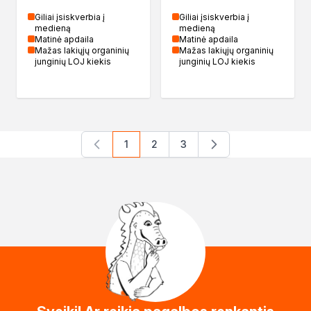
Giliai įsiskverbia į
Giliai įsiskverbia į
medieną
medieną
Matinė apdaila
Matinė apdaila
Mažas lakiųjų organinių
Mažas lakiųjų organinių
junginių LOJ kiekis
junginių LOJ kiekis
1
2
3
You're currently reading page
Page
Page