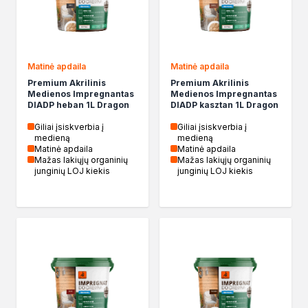
Chemia gospodarcza
Odkamieniacze
Preparaty udrażniające
Środki czyszczące
Matinė apdaila
Matinė apdaila
Chemia motoryzacyjna
Premium Akrilinis
Premium Akrilinis
Żywice
Medienos Impregnantas
Medienos Impregnantas
DIADP heban 1L Dragon
DIADP kasztan 1L Dragon
Zmywacze
Produkty do reperacji nadwozi
Giliai įsiskverbia į
Giliai įsiskverbia į
medieną
medieną
Szpachlówki
Matinė apdaila
Matinė apdaila
Artykuły sezonowe
Mažas lakiųjų organinių
Mažas lakiųjų organinių
junginių LOJ kiekis
junginių LOJ kiekis
Akcja zima
Paliwa specjalistyczne
Produkty według zadania
Klejenie i uszczelnianie
Kleje montażowe
Kleje naprawcze
Kleje specjalistyczne
Kleje do drewna
Kleje do podłóg