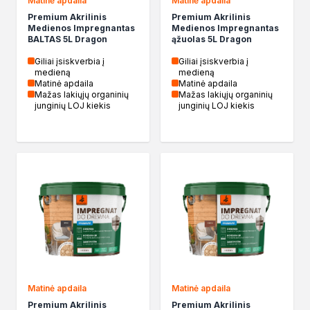
Matinė apdaila
Matinė apdaila
Premium Akrilinis
Premium Akrilinis
Medienos Impregnantas
Medienos Impregnantas
BALTAS 5L Dragon
ąžuolas 5L Dragon
Giliai įsiskverbia į
Giliai įsiskverbia į
medieną
medieną
Matinė apdaila
Matinė apdaila
Mažas lakiųjų organinių
Mažas lakiųjų organinių
junginių LOJ kiekis
junginių LOJ kiekis
Matinė apdaila
Matinė apdaila
Premium Akrilinis
Premium Akrilinis