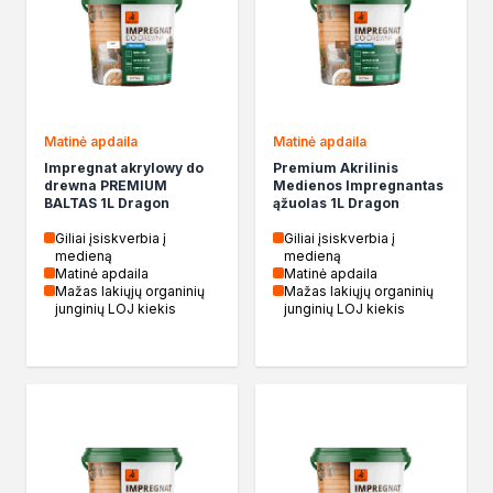
Izolacje i impregnaty budowlane
Folie w płynie
Impregnaty specjalistyczne
Impregnaty do drewna konstrukcyjnego
Przygotowanie do malowania
Grunty
Matinė apdaila
Matinė apdaila
Środki bioochronne
Impregnat akrylowy do
Premium Akrilinis
drewna PREMIUM
Medienos Impregnantas
Masy szpachlowe budowlane
BALTAS 1L Dragon
ąžuolas 1L Dragon
Środki czyszczące
Giliai įsiskverbia į
Giliai įsiskverbia į
Malowanie, ochrona i dekoracja
medieną
medieną
Bejce
Matinė apdaila
Matinė apdaila
Mažas lakiųjų organinių
Mažas lakiųjų organinių
Lakierobejce
junginių LOJ kiekis
junginių LOJ kiekis
Farby w aerozolu
Impregnaty dekoracyjne
Lakiery
Masy szpachlowe do drewna
Lakiery dekoracyjne
Żywica epoksydowa
Farby żaroodporne