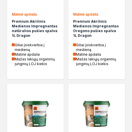
Żywica epoksydowa
Impregnaty specjalistyczne
Matinė apdaila
Matinė apdaila
Impregnaty do drewna konstrukcyjnego
Premium Akrilinis
Premium Akrilinis
Remont
Medienos Impregnantas
Medienos Impregnantas
Grunty
natūralios pušies spalva
Oregono pušies spalva
1L Dragon
1L Dragon
Folie w płynie
Masy szpachlowe budowlane
Giliai įsiskverbia į
Giliai įsiskverbia į
medieną
medieną
Akryle
Matinė apdaila
Matinė apdaila
Silikony
Mažas lakiųjų organinių
Mažas lakiųjų organinių
junginių LOJ kiekis
junginių LOJ kiekis
Impregnacja
Impregnaty specjalistyczne
Impregnaty do drewna konstrukcyjnego
Impregnaty dekoracyjny do drewna
Projekty DIY
Żywice
Lakiery dekoracyjne
Domowe porządki
Motoryzacja i reperacja
Artykuły sezonowe