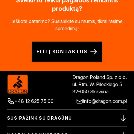
Sveiki! Ar reikia pagalbos renkantis
produktą?
Ieškote patarimo? Susisiekite su mumis, tikrai rasime
sprendimą!
EITI Į KONTAKTUS
Dragon Poland Sp. z o.o.
ul. Rtm. W. Pileckiego 5
32-050 Skawina
+48 12 625 75 00
info@dragon.com.pl
SUSIPAŽINK SU DRAGŪNU