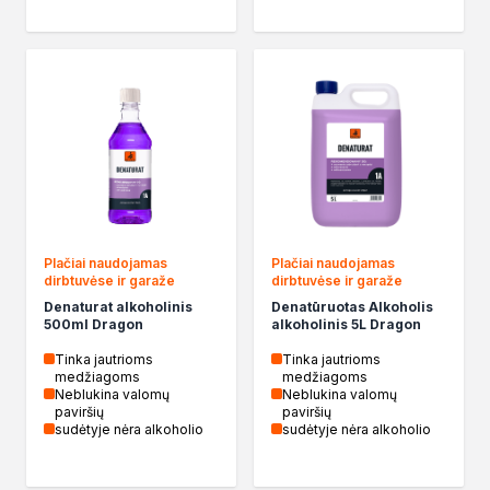
Plačiai naudojamas
Plačiai naudojamas
dirbtuvėse ir garaže
dirbtuvėse ir garaže
Denaturat alkoholinis
Denatūruotas Alkoholis
500ml Dragon
alkoholinis 5L Dragon
Tinka jautrioms
Tinka jautrioms
medžiagoms
medžiagoms
Neblukina valomų
Neblukina valomų
paviršių
paviršių
sudėtyje nėra alkoholio
sudėtyje nėra alkoholio