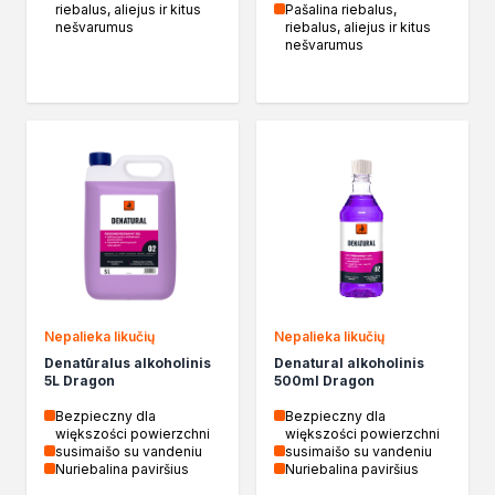
riebalus, aliejus ir kitus
Pašalina riebalus,
nešvarumus
riebalus, aliejus ir kitus
nešvarumus
Nepalieka likučių
Nepalieka likučių
Denatūralus alkoholinis
Denatural alkoholinis
5L Dragon
500ml Dragon
Bezpieczny dla
Bezpieczny dla
większości powierzchni
większości powierzchni
susimaišo su vandeniu
susimaišo su vandeniu
Nuriebalina paviršius
Nuriebalina paviršius