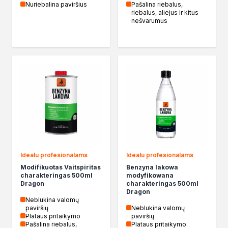
Nuriebalina paviršius
Pašalina riebalus,
Biopaliwa do biokominków
riebalus, aliejus ir kitus
Akcja Zima
nešvarumus
Poznaj Dragona
O firmie Dragon Poland
Akademia Dragona
Aktualności
Społeczna odpowiedzialność
Praca
Praktyki zawodowe
Znajdź rozwiązanie
Ekspert radzi
Mistrz w 5 krokach
Naujienos
Idealu profesionalams
Idealu profesionalams
Susisiekite
Modifikuotas Vaitspiritas
Benzyna lakowa
charakteringas 500ml
modyfikowana
Dragon
charakteringas 500ml
Dragon
Neblukina valomų
paviršių
Neblukina valomų
Plataus pritaikymo
paviršių
Pašalina riebalus,
Plataus pritaikymo