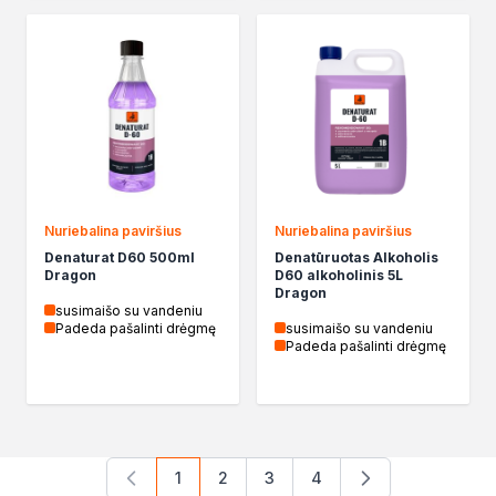
Nuriebalina paviršius
Nuriebalina paviršius
Denaturat D60 500ml
Denatūruotas Alkoholis
Dragon
D60 alkoholinis 5L
Dragon
susimaišo su vandeniu
Padeda pašalinti drėgmę
susimaišo su vandeniu
Padeda pašalinti drėgmę
1
2
3
4
You're currently reading page
Page
Page
Page