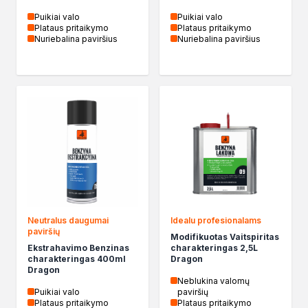
Żywica epoksydowa
Puikiai valo
Puikiai valo
Impregnaty specjalistyczne
Plataus pritaikymo
Plataus pritaikymo
Impregnaty do drewna konstrukcyjnego
Nuriebalina paviršius
Nuriebalina paviršius
Remont
Grunty
Folie w płynie
Masy szpachlowe budowlane
Akryle
Silikony
Impregnacja
Impregnaty specjalistyczne
Impregnaty do drewna konstrukcyjnego
Impregnaty dekoracyjny do drewna
Projekty DIY
Neutralus daugumai
Idealu profesionalams
paviršių
Żywice
Modifikuotas Vaitspiritas
Ekstrahavimo Benzinas
charakteringas 2,5L
Lakiery dekoracyjne
charakteringas 400ml
Dragon
Domowe porządki
Dragon
Neblukina valomų
Motoryzacja i reperacja
Puikiai valo
paviršių
Artykuły sezonowe
Plataus pritaikymo
Plataus pritaikymo