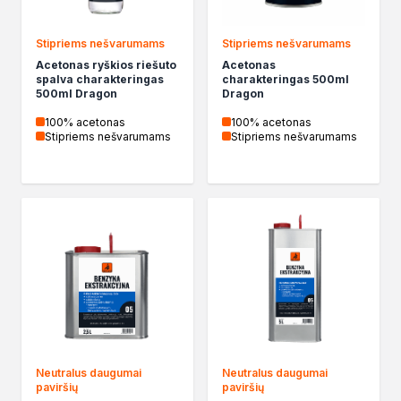
Chemia gospodarcza
Odkamieniacze
Stipriems nešvarumams
Stipriems nešvarumams
Preparaty udrażniające
Acetonas ryškios riešuto
Acetonas
Środki czyszczące
spalva charakteringas
charakteringas 500ml
500ml Dragon
Dragon
Chemia motoryzacyjna
Żywice
100% acetonas
100% acetonas
Stipriems nešvarumams
Stipriems nešvarumams
Zmywacze
Produkty do reperacji nadwozi
Szpachlówki
Artykuły sezonowe
Akcja zima
Paliwa specjalistyczne
Produkty według zadania
Klejenie i uszczelnianie
Kleje montażowe
Kleje naprawcze
Kleje specjalistyczne
Neutralus daugumai
Neutralus daugumai
Kleje do drewna
paviršių
paviršių
Kleje do podłóg