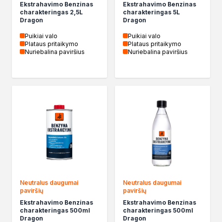
Ekstrahavimo Benzinas
Ekstrahavimo Benzinas
Kleje w sprayu
charakteringas 2,5L
charakteringas 5L
Dragon
Dragon
Akryle
Silikony
Puikiai valo
Puikiai valo
Plataus pritaikymo
Plataus pritaikymo
Piany
Nuriebalina paviršius
Nuriebalina paviršius
Pozostałe
Czyszczenie i rozcieńczanie
Rozcieńczalniki ogólnego stosowania
Rozcieńczalniki specjalistyczne
Rozcieńczalniki BIO
Chemia gospodarcza
Środki bioochronne
Środki czyszczące
Ochrona i dekoracja
Bejce
Lakierobejce
Neutralus daugumai
Neutralus daugumai
Farby w aerozolu
paviršių
paviršių
Impregnaty dekoracyjny do drewna
Ekstrahavimo Benzinas
Ekstrahavimo Benzinas
charakteringas 500ml
charakteringas 500ml
Lakiery
Dragon
Dragon